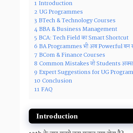
1
Introduction
2
UG Programmes
3
BTech & Technology Courses
4
BBA & Business Management
5
BCA: Tech Field का Smart Shortcut
6
BA Programmes भी अब Powerful बन रहे 
7
BCom & Finance Courses
8
Common Mistakes जो Students अक्सर क
9
Expert Suggestions for UG Progra
10
Conclusion
11
FAQ
Introduction