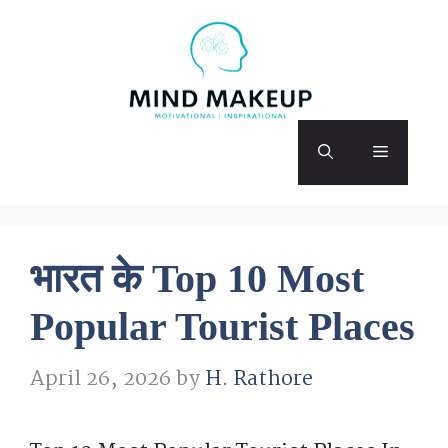
Skip
to
content
Menu
भारत के Top 10 Most
Popular Tourist Places
April 26, 2026
by
H. Rathore