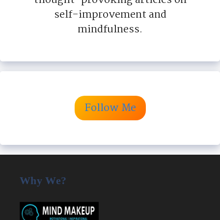
thought-provoking articles on
self-improvement and
mindfulness.
Follow Me
Why We?