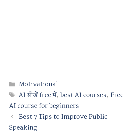
Categories
Motivational
Tags
AI सीखें free में
,
best AI courses
,
Free
AI course for beginners
Best 7 Tips to Improve Public
Speaking