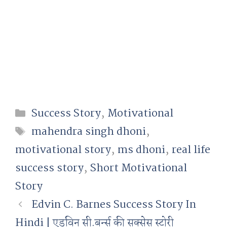
Categories
Success Story
,
Motivational
Tags
mahendra singh dhoni
,
motivational story
,
ms dhoni
,
real life
success story
,
Short Motivational
Story
Edvin C. Barnes Success Story In
Hindi | एडविन सी.बर्न्स की सक्सेस स्टोरी