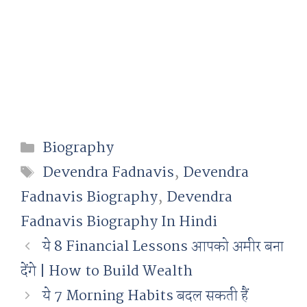
Categories
Biography
Tags
Devendra Fadnavis
,
Devendra
Fadnavis Biography
,
Devendra
Fadnavis Biography In Hindi
ये 8 Financial Lessons आपको अमीर बना
देंगे | How to Build Wealth
ये 7 Morning Habits बदल सकती हैं