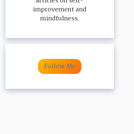
articles on self-
improvement and
mindfulness.
Follow Me