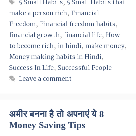
Tags
5 Small Habits
,
5 Small Habits that
make a person rich
,
Financial
Freedom
,
Financial freedom habits
,
financial growth
,
financial life
,
How
to become rich
,
in hindi
,
make money
,
Money making habits in Hindi
,
Success In Life
,
Successful People
Leave a comment
अमीर बनना है तो अपनाएं ये 8
Money Saving Tips