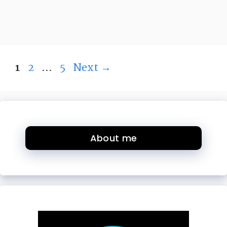
Page
Page
Page
1
2
…
5
Next
→
About me