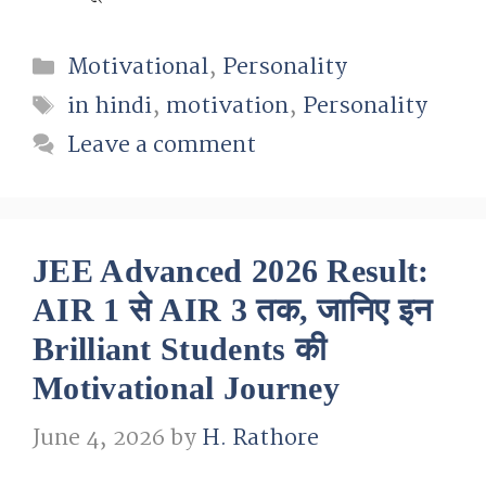
Categories
Motivational
,
Personality
Tags
in hindi
,
motivation
,
Personality
Leave a comment
JEE Advanced 2026 Result:
AIR 1 से AIR 3 तक, जानिए इन
Brilliant Students की
Motivational Journey
June 4, 2026
by
H. Rathore